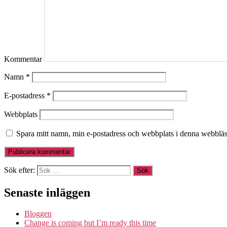
Kommentar
Namn
*
E-postadress
*
Webbplats
Spara mitt namn, min e-postadress och webbplats i denna webbläsa
Sök efter:
Senaste inläggen
Bloggen
Change is coming but I’m ready this time