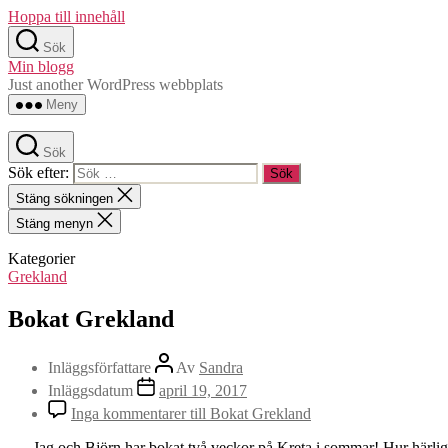
Hoppa till innehåll
Sök
Min blogg
Just another WordPress webbplats
Meny
Sök
Sök efter:
Stäng sökningen
Stäng menyn
Kategorier
Grekland
Bokat Grekland
Inläggsförfattare
Av
Sandra
Inläggsdatum
april 19, 2017
Inga kommentarer
till Bokat Grekland
Jag och Björn har bokat två veckor på Kreta i sommar! Hur härligt!