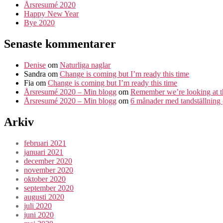
Årsresumé 2020
Happy New Year
Bye 2020
Senaste kommentarer
Denise
om
Naturliga naglar
Sandra
om
Change is coming but I’m ready this time
Fia
om
Change is coming but I’m ready this time
Årsresumé 2020 – Min blogg
om
Remember we’re looking at t
Årsresumé 2020 – Min blogg
om
6 månader med tandställning (
Arkiv
februari 2021
januari 2021
december 2020
november 2020
oktober 2020
september 2020
augusti 2020
juli 2020
juni 2020