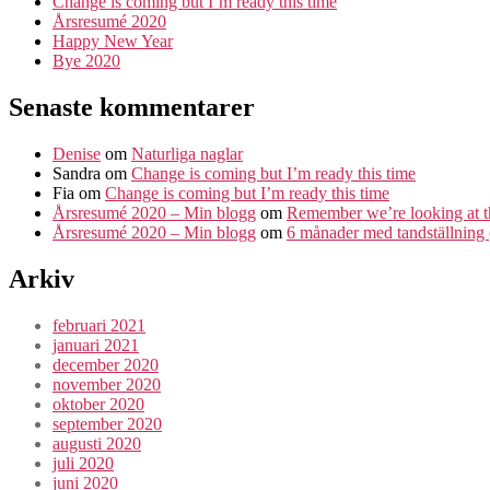
Change is coming but I’m ready this time
Årsresumé 2020
Happy New Year
Bye 2020
Senaste kommentarer
Denise
om
Naturliga naglar
Sandra
om
Change is coming but I’m ready this time
Fia
om
Change is coming but I’m ready this time
Årsresumé 2020 – Min blogg
om
Remember we’re looking at t
Årsresumé 2020 – Min blogg
om
6 månader med tandställning (
Arkiv
februari 2021
januari 2021
december 2020
november 2020
oktober 2020
september 2020
augusti 2020
juli 2020
juni 2020