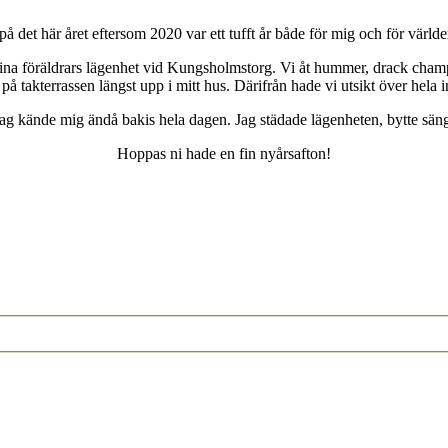
d på det här året eftersom 2020 var ett tufft år både för mig och för värl
ina föräldrars lägenhet vid Kungsholmstorg. Vi åt hummer, drack champag
på takterrassen längst upp i mitt hus. Därifrån hade vi utsikt över hela i
å jag kände mig ändå bakis hela dagen. Jag städade lägenheten, bytte sä
Hoppas ni hade en fin nyårsafton!