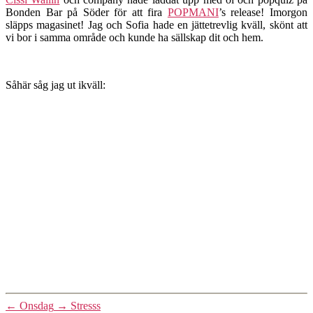
Bonden Bar på Söder för att fira
POPMANI
’s release! Imorgon
släpps magasinet! Jag och Sofia hade en jättetrevlig kväll, skönt att
vi bor i samma område och kunde ha sällskap dit och hem.
Såhär såg jag ut ikväll:
←
Onsdag
→
Stresss