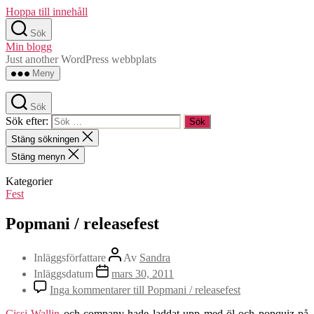
Hoppa till innehåll
Sök
Min blogg
Just another WordPress webbplats
Meny
Sök
Sök efter:
Stäng sökningen
Stäng menyn
Kategorier
Fest
Popmani / releasefest
Inläggsförfattare
Av
Sandra
Inläggsdatum
mars 30, 2011
Inga kommentarer
till Popmani / releasefest
Cissi Wallin
och company hade laddat upp med öl och popquiz på