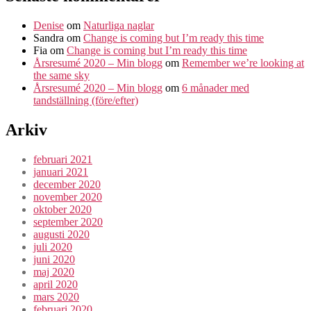
Denise
om
Naturliga naglar
Sandra
om
Change is coming but I’m ready this time
Fia
om
Change is coming but I’m ready this time
Årsresumé 2020 – Min blogg
om
Remember we’re looking at
the same sky
Årsresumé 2020 – Min blogg
om
6 månader med
tandställning (före/efter)
Arkiv
februari 2021
januari 2021
december 2020
november 2020
oktober 2020
september 2020
augusti 2020
juli 2020
juni 2020
maj 2020
april 2020
mars 2020
februari 2020