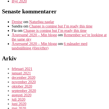
Bye 2020
Senaste kommentarer
Denise
om
Naturliga naglar
Sandra
om
Change is coming but I’m ready this time
Fia
om
Change is coming but I’m ready this time
Årsresumé 2020 – Min blogg
om
Remember we’re looking at
the same sky
Årsresumé 2020 – Min blogg
om
6 månader med
tandställning (före/efter)
Arkiv
februari 2021
januari 2021
december 2020
november 2020
oktober 2020
september 2020
augusti 2020
juli 2020
juni 2020
maj 2020