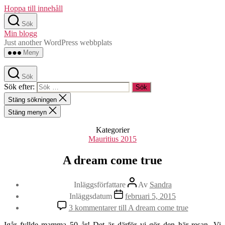
Hoppa till innehåll
Sök
Min blogg
Just another WordPress webbplats
Meny
Sök
Sök efter:
Stäng sökningen
Stäng menyn
Kategorier
Mauritius 2015
A dream come true
Inläggsförfattare
Av
Sandra
Inläggsdatum
februari 5, 2015
3 kommentarer
till A dream come true
Igår fyllde mamma 50 år! Det är därför vi gör den här resan. Vi