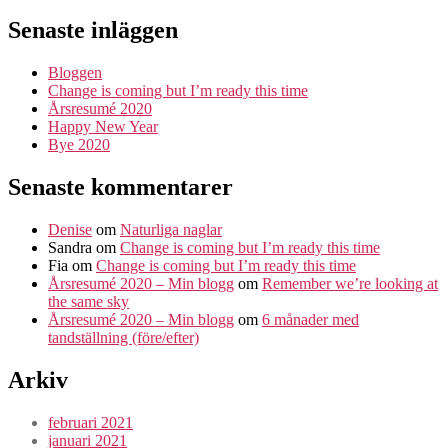
Senaste inläggen
Bloggen
Change is coming but I’m ready this time
Årsresumé 2020
Happy New Year
Bye 2020
Senaste kommentarer
Denise
om
Naturliga naglar
Sandra
om
Change is coming but I’m ready this time
Fia
om
Change is coming but I’m ready this time
Årsresumé 2020 – Min blogg
om
Remember we’re looking at
the same sky
Årsresumé 2020 – Min blogg
om
6 månader med
tandställning (före/efter)
Arkiv
februari 2021
januari 2021