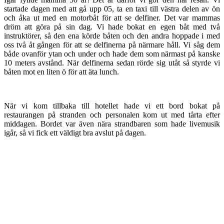
startade dagen med att gå upp 05, ta en taxi till västra delen av ön
och åka ut med en motorbåt för att se delfiner. Det var mammas
dröm att göra på sin dag. Vi hade bokat en egen båt med två
instruktörer, så den ena körde båten och den andra hoppade i med
oss två åt gången för att se delfinerna på närmare håll. Vi såg dem
både ovanför ytan och under och hade dem som närmast på kanske
10 meters avstånd. När delfinerna sedan rörde sig utåt så styrde vi
båten mot en liten ö för att äta lunch.
När vi kom tillbaka till hotellet hade vi ett bord bokat på
restaurangen på stranden och personalen kom ut med tårta efter
middagen. Bordet var även nära strandbaren som hade livemusik
igår, så vi fick ett väldigt bra avslut på dagen.