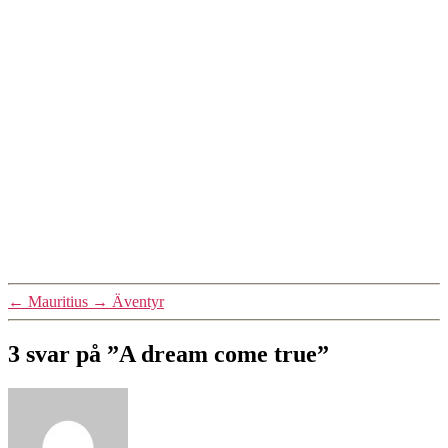
←
Mauritius
→
Äventyr
3 svar på ”A dream come true”