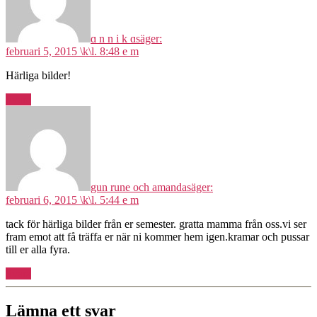
ɑ n n i k ɑ
säger:
februari 5, 2015 \k\l. 8:48 e m
Härliga bilder!
Svara
gun rune och amanda
säger:
februari 6, 2015 \k\l. 5:44 e m
tack för härliga bilder från er semester. gratta mamma från oss.vi ser
fram emot att få träffa er när ni kommer hem igen.kramar och pussar
till er alla fyra.
Svara
Lämna ett svar