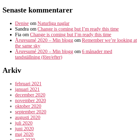
Senaste kommentarer
Denise
om
Naturliga naglar
Sandra
om
Change is coming but I’m ready this time
Fia
om
Change is coming but I’m ready this time
Årsresumé 2020 – Min blogg
om
Remember we’re looking at
the same sky
Årsresumé 2020 – Min blogg
om
6 månader med
tandställning (före/efter)
Arkiv
februari 2021
januari 2021
december 2020
november 2020
oktober 2020
september 2020
augusti 2020
juli 2020
juni 2020
maj 2020
april 2020