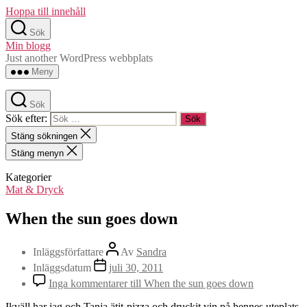
Hoppa till innehåll
Sök
Min blogg
Just another WordPress webbplats
Meny
Sök
Sök efter:
Stäng sökningen
Stäng menyn
Kategorier
Mat & Dryck
When the sun goes down
Inläggsförfattare
Av
Sandra
Inläggsdatum
juli 30, 2011
Inga kommentarer
till When the sun goes down
Ikväll har jag och Tanja ätit pizza och druckit vin på hennes uteplats.