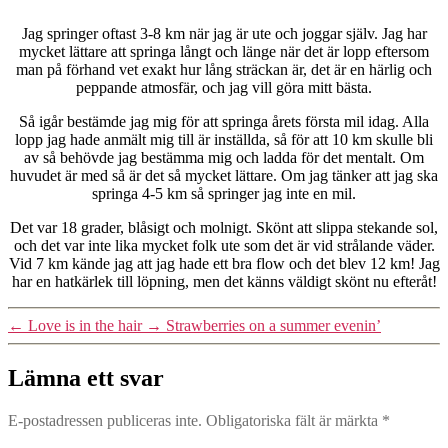
Jag springer oftast 3-8 km när jag är ute och joggar själv. Jag har
mycket lättare att springa långt och länge när det är lopp eftersom
man på förhand vet exakt hur lång sträckan är, det är en härlig och
peppande atmosfär, och jag vill göra mitt bästa.
Så igår bestämde jag mig för att springa årets första mil idag. Alla
lopp jag hade anmält mig till är inställda, så för att 10 km skulle bli
av så behövde jag bestämma mig och ladda för det mentalt. Om
huvudet är med så är det så mycket lättare. Om jag tänker att jag ska
springa 4-5 km så springer jag inte en mil.
Det var 18 grader, blåsigt och molnigt. Skönt att slippa stekande sol,
och det var inte lika mycket folk ute som det är vid strålande väder.
Vid 7 km kände jag att jag hade ett bra flow och det blev 12 km! Jag
har en hatkärlek till löpning, men det känns väldigt skönt nu efteråt!
←
Love is in the hair
→
Strawberries on a summer evenin’
Lämna ett svar
E-postadressen publiceras inte.
Obligatoriska fält är märkta
*