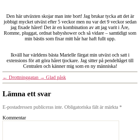
Den här utväxten skojar man inte bort! Jag brukar tycka att det är
jobbigt mycket utväxt efter 5 veckor men nu var det 9 veckor sedan
jag fixade håret! Det är en kombination av att jag varit i Åre,
Romme, pluggat, ordnat babyshower och så vidare – samtidigt som
min bästis som fixar mitt hår har haft fullt upp.
Ikväll har världens bästa Marielle färgat min utväxt och satt i
extensions för att göra håret tjockare. Jag sitter på pendeltåget till
Centralen och känner mig som en ny människa!
←
Drottninggatan
→
Glad påsk
Lämna ett svar
E-postadressen publiceras inte.
Obligatoriska fält är märkta
*
Kommentar