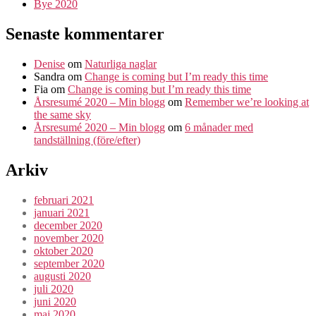
Bye 2020
Senaste kommentarer
Denise
om
Naturliga naglar
Sandra
om
Change is coming but I’m ready this time
Fia
om
Change is coming but I’m ready this time
Årsresumé 2020 – Min blogg
om
Remember we’re looking at
the same sky
Årsresumé 2020 – Min blogg
om
6 månader med
tandställning (före/efter)
Arkiv
februari 2021
januari 2021
december 2020
november 2020
oktober 2020
september 2020
augusti 2020
juli 2020
juni 2020
maj 2020