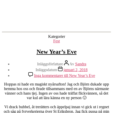
Kategorier
Fest
New Year’s Eve
Inläggsförfattare
Av
Sandra
Inläggsdatum
januari 2, 2018
Inga kommentarer
till New Year’s Eve
Hoppas ni hade en magiskt nyårsafton! Jag och Björn dukade upp
hemma hos oss och firade tillsammans med en av Björns närmaste
vänner och hans tjej. Ingen av oss hade träffat flickvännen, så det
var kul att lära känna en ny person 🙂
Vi drack bubbel, åt trerätters och äppelpaj innan vi gick ut i regnet
och såg på fyrverkerierna över St Eriksbron. Jag fick pussa på min