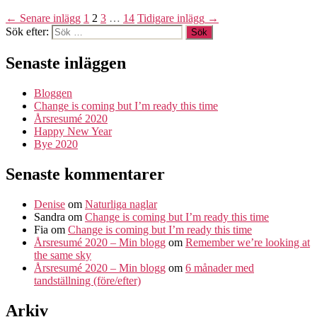
←
Senare
inlägg
1
2
3
…
14
Tidigare
inlägg
→
Sök efter:
Senaste inläggen
Bloggen
Change is coming but I’m ready this time
Årsresumé 2020
Happy New Year
Bye 2020
Senaste kommentarer
Denise
om
Naturliga naglar
Sandra
om
Change is coming but I’m ready this time
Fia
om
Change is coming but I’m ready this time
Årsresumé 2020 – Min blogg
om
Remember we’re looking at
the same sky
Årsresumé 2020 – Min blogg
om
6 månader med
tandställning (före/efter)
Arkiv