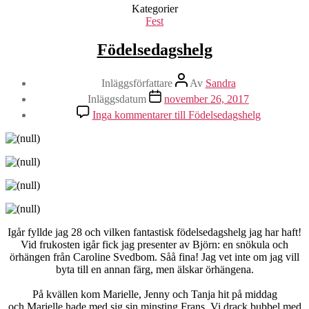
Kategorier
Fest
Födelsedagshelg
Inläggsförfattare
Av
Sandra
Inläggsdatum
november 26, 2017
Inga kommentarer
till Födelsedagshelg
Igår fyllde jag 28 och vilken fantastisk födelsedagshelg jag har haft!
Vid frukosten igår fick jag presenter av Björn: en snökula och
örhängen från Caroline Svedbom. Såå fina! Jag vet inte om jag vill
byta till en annan färg, men älskar örhängena.
På kvällen kom Marielle, Jenny och Tanja hit på middag
och Marielle hade med sig sin minsting Frans. Vi drack bubbel med