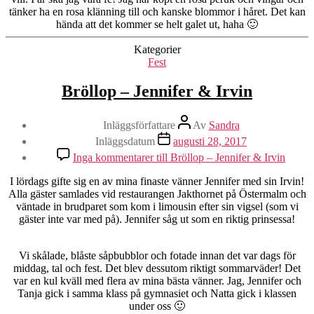
tänker ha en rosa klänning till och kanske blommor i håret. Det kan
hända att det kommer se helt galet ut, haha 🙂
Kategorier
Fest
Bröllop – Jennifer & Irvin
Inläggsförfattare
Av
Sandra
Inläggsdatum
augusti 28, 2017
Inga kommentarer
till Bröllop – Jennifer & Irvin
I lördags gifte sig en av mina finaste vänner Jennifer med sin Irvin!
Alla gäster samlades vid restaurangen Jakthornet på Östermalm och
väntade in brudparet som kom i limousin efter sin vigsel (som vi
gäster inte var med på). Jennifer såg ut som en riktig prinsessa!
Vi skålade, blåste såpbubblor och fotade innan det var dags för
middag, tal och fest. Det blev dessutom riktigt sommarväder! Det
var en kul kväll med flera av mina bästa vänner. Jag, Jennifer och
Tanja gick i samma klass på gymnasiet och Natta gick i klassen
under oss 🙂