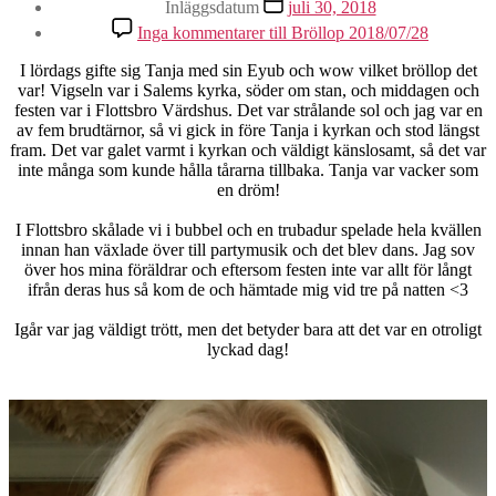
Inläggsdatum
juli 30, 2018
Inga kommentarer
till Bröllop 2018/07/28
I lördags gifte sig Tanja med sin Eyub och wow vilket bröllop det
var! Vigseln var i Salems kyrka, söder om stan, och middagen och
festen var i Flottsbro Värdshus. Det var strålande sol och jag var en
av fem brudtärnor, så vi gick in före Tanja i kyrkan och stod längst
fram. Det var galet varmt i kyrkan och väldigt känslosamt, så det var
inte många som kunde hålla tårarna tillbaka. Tanja var vacker som
en dröm!
I Flottsbro skålade vi i bubbel och en trubadur spelade hela kvällen
innan han växlade över till partymusik och det blev dans. Jag sov
över hos mina föräldrar och eftersom festen inte var allt för långt
ifrån deras hus så kom de och hämtade mig vid tre på natten <3
Igår var jag väldigt trött, men det betyder bara att det var en otroligt
lyckad dag!