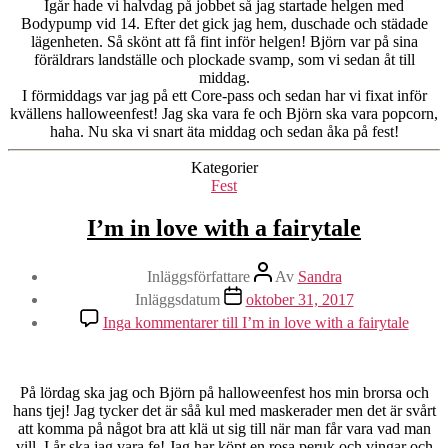
Igår hade vi halvdag på jobbet så jag startade helgen med
Bodypump vid 14. Efter det gick jag hem, duschade och städade
lägenheten. Så skönt att få fint inför helgen! Björn var på sina
föräldrars landställe och plockade svamp, som vi sedan åt till
middag.
I förmiddags var jag på ett Core-pass och sedan har vi fixat inför
kvällens halloweenfest! Jag ska vara fe och Björn ska vara popcorn,
haha. Nu ska vi snart äta middag och sedan åka på fest!
Kategorier
Fest
I’m in love with a fairytale
Inläggsförfattare
Av
Sandra
Inläggsdatum
oktober 31, 2017
Inga kommentarer
till I’m in love with a fairytale
På lördag ska jag och Björn på halloweenfest hos min brorsa och
hans tjej! Jag tycker det är såå kul med maskerader men det är svårt
att komma på något bra att klä ut sig till när man får vara vad man
vill. I år ska jag vara fe! Jag har köpt en rosa peruk och vingar och