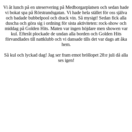
Vi åt lunch på en uteservering på Medborgarplatsen och sedan hade
vi bokat spa på Rörstrandsgatan. Vi hade hela stället för oss själva
och badade bubbelpool och drack vin. Så mysigt! Sedan fick alla
duscha och göra sig i ordning för sista aktiviteten: rock-show och
middag på Golden Hits. Maten var ingen höjdare men showen var
kul. Efteråt plockade de undan alla borden och Golden Hits
förvandlades till nattklubb och vi dansade tills det var dags att åka
hem.
Så kul och lyckad dag! Jag ser fram emot bröllopet 28:e juli då alla
ses igen!