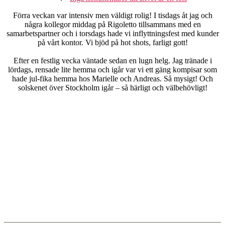
Förra veckan var intensiv men väldigt rolig! I tisdags åt jag och
några kollegor middag på Rigoletto tillsammans med en
samarbetspartner och i torsdags hade vi inflyttningsfest med kunder
på vårt kontor. Vi bjöd på hot shots, farligt gott!
Efter en festlig vecka väntade sedan en lugn helg. Jag tränade i
lördags, rensade lite hemma och igår var vi ett gäng kompisar som
hade jul-fika hemma hos Marielle och Andreas. Så mysigt! Och
solskenet över Stockholm igår – så härligt och välbehövligt!