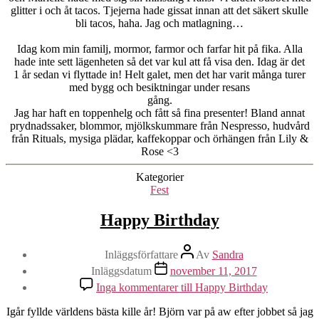
glitter i och åt tacos. Tjejerna hade gissat innan att det säkert skulle
bli tacos, haha. Jag och matlagning…
Idag kom min familj, mormor, farmor och farfar hit på fika. Alla
hade inte sett lägenheten så det var kul att få visa den. Idag är det
1 år sedan vi flyttade in! Helt galet, men det har varit många turer
med bygg och besiktningar under resans
gång.
Jag har haft en toppenhelg och fått så fina presenter! Bland annat
prydnadssaker, blommor, mjölkskummare från Nespresso, hudvård
från Rituals, mysiga plädar, kaffekoppar och örhängen från Lily &
Rose <3
Kategorier
Fest
Happy Birthday
Inläggsförfattare
Av
Sandra
Inläggsdatum
november 11, 2017
Inga kommentarer
till Happy Birthday
Igår fyllde världens bästa kille år! Björn var på aw efter jobbet så jag