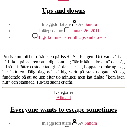
Ups and downs
Inläggsförfattare
Av
Sandra
Inläggsdatum
januari 26, 2011
Inga kommentarer
till Ups and downs
Precis kommit hem från step på F&S i Stadshagen. Det var svårt att
hålla koll på ledaren samtidigt som jag ”lärde känna brädan” och såg
till så att fötterna stod stadigt på den när jag hoppade omkring. Jag
har haft en dålig dag och aldrig varit på step tidigare, så jag
funderade på att ge upp efter tio minuter, men jag tänkte ”kom igen
nu!” och stannade. Riktigt skönt efteråt!
Kategorier
Allmänt
Everyone wants to escape sometimes
Inläggsförfattare
Av
Sandra