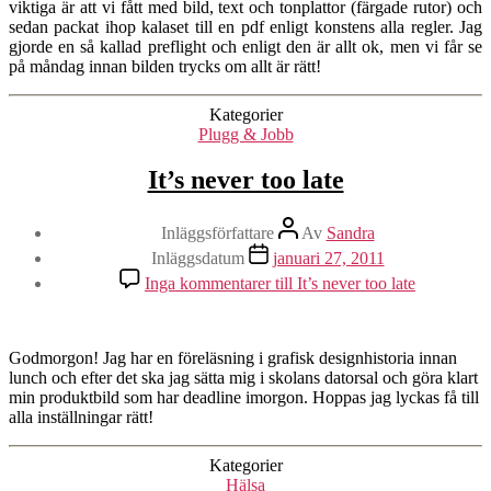
viktiga är att vi fått med bild, text och tonplattor (färgade rutor) och
sedan packat ihop kalaset till en pdf enligt konstens alla regler. Jag
gjorde en så kallad preflight och enligt den är allt ok, men vi får se
på måndag innan bilden trycks om allt är rätt!
Kategorier
Plugg & Jobb
It’s never too late
Inläggsförfattare
Av
Sandra
Inläggsdatum
januari 27, 2011
Inga kommentarer
till It’s never too late
Godmorgon! Jag har en föreläsning i grafisk designhistoria innan
lunch och efter det ska jag sätta mig i skolans datorsal och göra klart
min produktbild som har deadline imorgon. Hoppas jag lyckas få till
alla inställningar rätt!
Kategorier
Hälsa