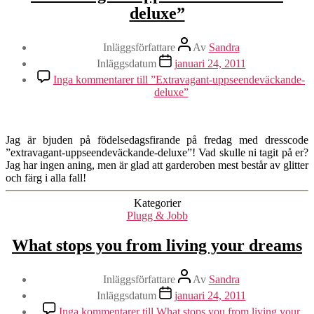
deluxe”
Inläggsförfattare
Av
Sandra
Inläggsdatum
januari 24, 2011
Inga kommentarer
till ”Extravagant-uppseendeväckande-
deluxe”
Jag är bjuden på födelsedagsfirande på fredag med dresscode
”extravagant-uppseendeväckande-deluxe”! Vad skulle ni tagit på er?
Jag har ingen aning, men är glad att garderoben mest består av glitter
och färg i alla fall!
Kategorier
Plugg & Jobb
What stops you from living your dreams
Inläggsförfattare
Av
Sandra
Inläggsdatum
januari 24, 2011
Inga kommentarer
till What stops you from living your