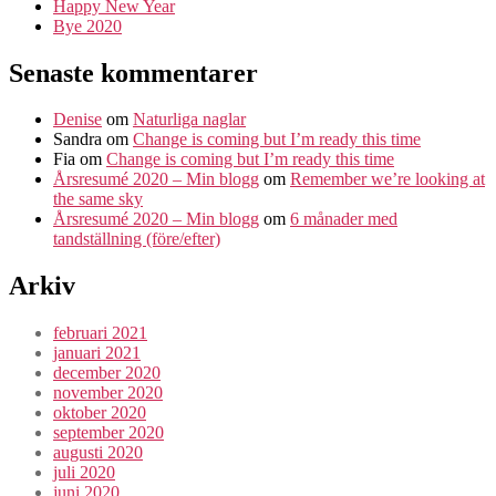
Happy New Year
Bye 2020
Senaste kommentarer
Denise
om
Naturliga naglar
Sandra
om
Change is coming but I’m ready this time
Fia
om
Change is coming but I’m ready this time
Årsresumé 2020 – Min blogg
om
Remember we’re looking at
the same sky
Årsresumé 2020 – Min blogg
om
6 månader med
tandställning (före/efter)
Arkiv
februari 2021
januari 2021
december 2020
november 2020
oktober 2020
september 2020
augusti 2020
juli 2020
juni 2020