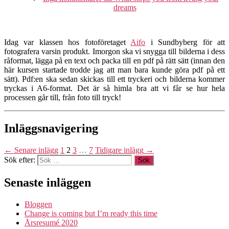
dreams
Idag var klassen hos fotoföretaget
Aifo
i Sundbyberg för att
fotografera varsin produkt. Imorgon ska vi snygga till bilderna i dess
råformat, lägga på en text och packa till en pdf på rätt sätt (innan den
här kursen startade trodde jag att man bara kunde göra pdf på ett
sätt). Pdf:en ska sedan skickas till ett tryckeri och bilderna kommer
tryckas i A6-format. Det är så himla bra att vi får se hur hela
processen går till, från foto till tryck!
Inläggsnavigering
←
Senare
inlägg
1
2
3
…
7
Tidigare
inlägg
→
Sök efter:
Senaste inläggen
Bloggen
Change is coming but I’m ready this time
Årsresumé 2020